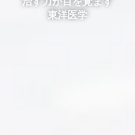
治す力が目を覚ます
東洋医学