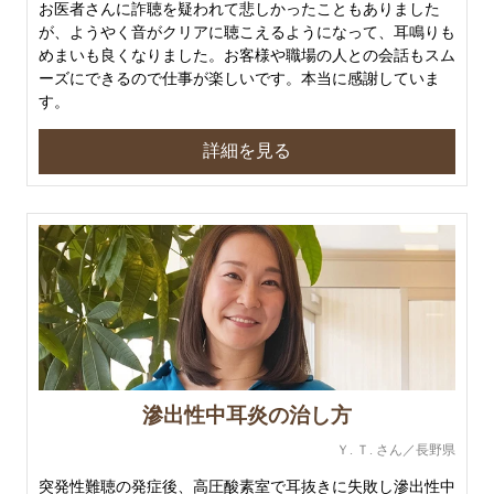
お医者さんに詐聴を疑われて悲しかったこともありました
が、ようやく音がクリアに聴こえるようになって、耳鳴りも
めまいも良くなりました。お客様や職場の人との会話もスム
ーズにできるので仕事が楽しいです。本当に感謝していま
す。
詳細を見る
滲出性中耳炎の治し方
今すぐ無料相談
Ｙ. Ｔ. さん／長野県
治療に関する相談、治療・検査のご予約もこちら
突発性難聴の発症後、高圧酸素室で耳抜きに失敗し滲出性中