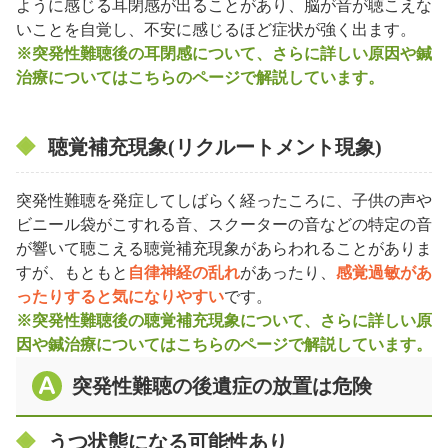
ように感じる耳閉感が出ることがあり、脳が音が聴こえな
いことを自覚し、不安に感じるほど症状が強く出ます。
※突発性難聴後の耳閉感について、さらに詳しい原因や鍼
治療についてはこちらのページで解説しています。
聴覚補充現象(リクルートメント現象)
突発性難聴を発症してしばらく経ったころに、子供の声や
ビニール袋がこすれる音、スクーターの音などの特定の音
が響いて聴こえる聴覚補充現象があらわれることがありま
すが、もともと
自律神経の乱れ
があったり、
感覚過敏があ
ったりすると気になりやすい
です。
※突発性難聴後の聴覚補充現象について、さらに詳しい原
因や鍼治療についてはこちらのページで解説しています。
突発性難聴の後遺症の放置は危険
うつ状態になる可能性あり