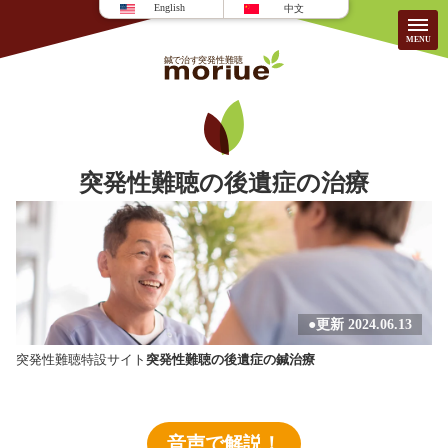
English
中文
当院について
突発性難聴の後遺症の治療
当院について
患者様のこえ
施術内容・料金
耳の疾患
よくある質問
求人/募集
●更新 2024.06.13
突発性難聴特設サイト
突発性難聴の後遺症の鍼治療
音声で解説！