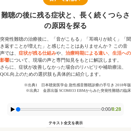
難聴の後に残る症状と、長く続くつらさ
の原因を探る
突発性難聴の治療後に、「音がこもる」「耳鳴りが続く」「聞
き返すことが増えた」と感じたことはありませんか？ この音
声では、
症状が残る仕組み
や、
治療時期による違い
、
生活への
影響
について、現場の声と専門知見をもとに解説します。
さらに、症状が改善しなかった場合のリハビリや補助療法、
QOL向上のための選択肢も具体的に紹介します。
※出典1 日本聴覚医学会 急性感音難聴診療の手引き 2018年版
※出典2 金原出版 SCOM033 EBMからみた突発性難聴の臨床
0:00
/
8:28
テキスト全文を表示