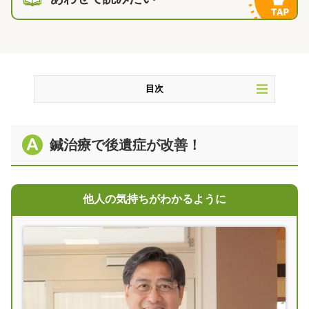
目次
鍼治療で後遺症が改善！
鍼治療で後遺症が改善！
突発性難聴とは？
お医者様の突発性難聴の治療
突発性難聴の後遺症で現れる症状
他人の気持ちがわかるように
後遺症の放置は危険！
後遺症が治らない原因
鍼治療+音響療法で、空間認識が回復
著者情報