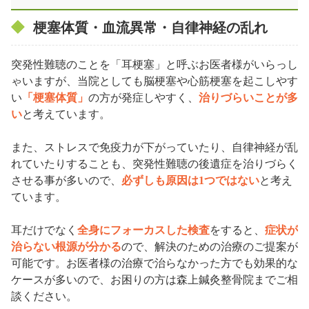
梗塞体質・血流異常・自律神経の乱れ
突発性難聴のことを「耳梗塞」と呼ぶお医者様がいらっし
ゃいますが、当院としても脳梗塞や心筋梗塞を起こしやす
い
「梗塞体質」
の方が発症しやすく、
治りづらいことが多
い
と考えています。
また、ストレスで免疫力が下がっていたり、自律神経が乱
れていたりすることも、突発性難聴の後遺症を治りづらく
させる事が多いので、
必ずしも原因は1つではない
と考え
ています。
耳だけでなく
全身にフォーカスした検査
をすると、
症状が
治らない根源が分かる
ので、解決のための治療のご提案が
可能です。お医者様の治療で治らなかった方でも効果的な
ケースが多いので、お困りの方は森上鍼灸整骨院までご相
談ください。