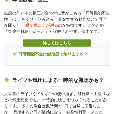
鼓膜の外と中の気圧が合わずに音がこもる「耳管機能不全
症」は、 あくび・飲み込み・鼻をすする動作などで耳管
が開くと
一瞬で聴こえが戻る
のが特徴です。 このため
「突発性難聴が治った」と誤解されやすい疾患です。
詳しくはこちら
耳管機能不全は鍼治療で治りますか？
ライブや気圧による一時的な難聴かも？
大音量のライブやイヤホンの使い過ぎ、飛行機・山登りな
どの気圧変化でも、 一時的に聴こえづらくなることがあ
ります。 多くの場合は数時間〜1日で自然に回復します
が、 反復すると耳が敏感になり、突発性難聴・メニエー