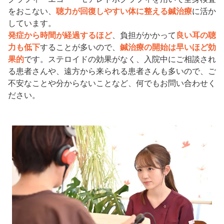
をおこない、
聴力が回復しやすい体に整える鍼治療
に活か
しています。
発症から時間が経過するほど
、負担がかかって
良い耳の聴
力も低下
することが多いので、
鍼治療の開始は早いほど効
果的
です。ステロイドの効果がなく、入院中にご相談され
る患者さんや、遠方から来られる患者さんも多いので、ご
不安なことや分からないことなど、何でもお問い合わせく
ださい。