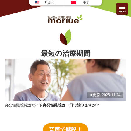
English
中文
当院について
最短の治療期間
当院について
患者さんのこえ
施術内容・料金
耳の疾患
よくある質問
求人/募集
●更新 2025.11.24
突発性難聴特設サイト
突発性難聴は一日で治りますか？
音声で解説！