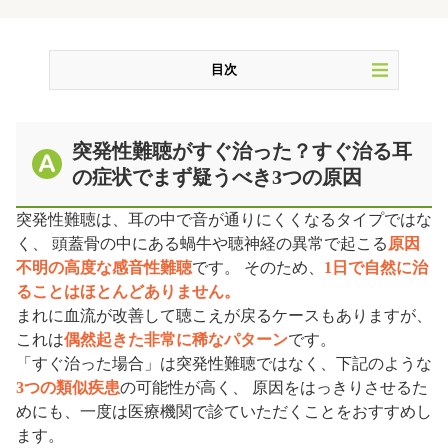
目次
突発性難聴がすぐ治った？すぐ治る耳の症状でまず疑
うべき3つの原因
突発性難聴がすぐ治った？すぐ治る耳
の症状でまず疑うべき3つの原因
突発性難聴との違い
症状別：病院に行くべきタイミング
突発性難聴は、耳の中で音が通りにくくなるタイプではな
く、 頭蓋骨の中にある蝸牛や聴神経の異常で起こる
原因
突発性難聴の治療期間は 症状によってさまざま
不明の高度な感音性難聴
です。 そのため、
1日で自然に治
突発性難聴の安静期間の過ごし方
ることはほとんどありません。
まれに血流が改善して聴こえが戻るケースもありますが、
突発性難聴の再発に警戒
これは
偶然起きた非常に稀なパターン
です。
ステロイドで改善しなかった方へ
「すぐ治った場合」は突発性難聴ではなく、下記のような
3つの類似疾患
の可能性が高く、 原因をはっきりさせるた
当院の検査と鍼治療について
めにも、一度は医療機関で診ていただくことをおすすめし
著者情報
ます。