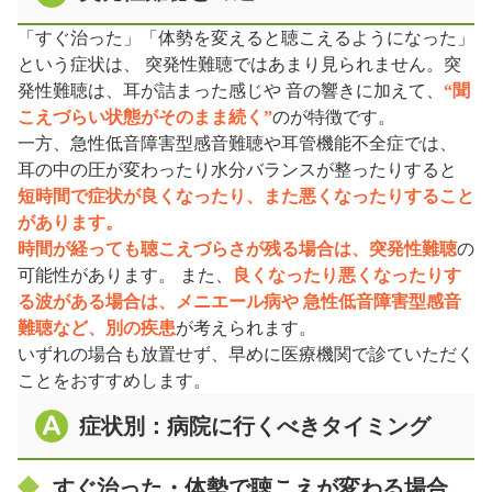
「すぐ治った」「体勢を変えると聴こえるようになった」
という症状は、 突発性難聴ではあまり見られません。突
発性難聴は、耳が詰まった感じや 音の響きに加えて、
“聞
こえづらい状態がそのまま続く”
のが特徴です。
一方、急性低音障害型感音難聴や耳管機能不全症では、
耳の中の圧が変わったり水分バランスが整ったりすると
短時間で症状が良くなったり、また悪くなったりすること
があります。
時間が経っても聴こえづらさが残る場合は、突発性難聴
の
可能性があります。 また、
良くなったり悪くなったりす
る波がある場合は、メニエール病や 急性低音障害型感音
難聴など、別の疾患
が考えられます。
いずれの場合も放置せず、早めに医療機関で診ていただく
ことをおすすめします。
症状別：病院に行くべきタイミング
すぐ治った・体勢で聴こえが変わる場合