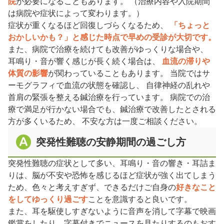
院
が必要になることもあります。 （治療内容や入院期間
は病院や症状によって変わります。）
症状が重くなるほど回復しづらくなるため、
「ちょっと
おかしいかも？」と感じた時点で早めの受診が大切です。
また、病院で治療を続けても改善がゆっくりな場合や、
耳鳴り・音が響く感じが長く続く場合は、
血流の滞りや
体質の影響
が関わっていることもあります。 当院ではサ
ーモグラフィで血流の状態を確認し、 自律神経の乱れや
首肩の緊張を整える鍼治療を行っています。 病院での治
療で満足が行かない場合でも、鍼治療で改善したとされる
方が多くいるため、 不安な方は一度ご相談ください。
突発性難聴の安静期間の過ごし方
突発性難聴の症状として多い、耳鳴り・音の響き・耳詰ま
りは、脳が不安や恐怖を感じるほど症状が強く出てしまう
ため、色々と考えすぎず、できるだけご自身の
好きなこと
をしてゆっくり過ごす
ことを意識すると良いです。
また、耳を駆使しすぎないように音声を消して字幕で映画
鑑賞をしたり、字幕付きでニュースを見たりするのもおす