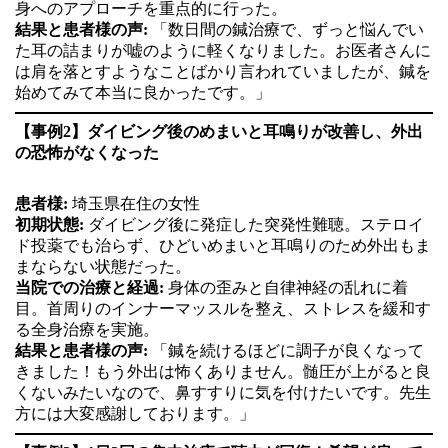
身へのアプローチを重点的に行った。
結果と患者様の声:
「数日間の鍼治療で、ずっと悩んでい
た耳の詰まりが嘘のように軽くなりました。お医者さんに
は肩を落とすようなことばかり言われていましたが、鍼を
始めてみて本当に良かったです。」
【事例2】ダイビング後のめまいと耳鳴りが改善し、外出
の恐怖がなくなった
患者様:
埼玉県在住の女性
初期状態:
ダイビング後に発症した突発性難聴。ステロイ
ド投薬でも治らず、ひどいめまいと耳鳴りのため外出もま
まならない状態だった。
当院での治療と経過:
身体の歪みと自律神経の乱れに着
目。首周りのインナーマッスルを整え、ストレスを緩和す
る全身治療を実施。
結果と患者様の声:
「鍼を続けるほどに調子が良くなって
きました！もう外出は怖くありません。髄圧が上がると良
くないみたいなので、鼻すすりに気を付けたいです。先生
方には大変感謝しております。」