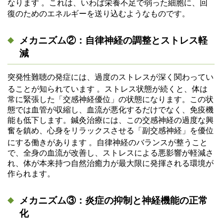
なります
。これは、いわば栄養不足で弱った細胞に、回
復のためのエネルギーを送り込むようなものです。
メカニズム②：自律神経の調整とストレス軽
減
突発性難聴の発症には、過度のストレスが深く関わってい
ることが知られています
。ストレス状態が続くと、体は
常に緊張した「交感神経優位」の状態になります。この状
態では血管が収縮し、血流が悪化するだけでなく、免疫機
能も低下します。鍼灸治療には、この交感神経の過度な興
奮を鎮め、心身をリラックスさせる「副交感神経」を優位
にする働きがあります
。自律神経のバランスが整うこと
で、全身の血流が改善し、ストレスによる悪影響が軽減さ
れ、体が本来持つ自然治癒力が最大限に発揮される環境が
作られます。
メカニズム③：炎症の抑制と神経機能の正常
化