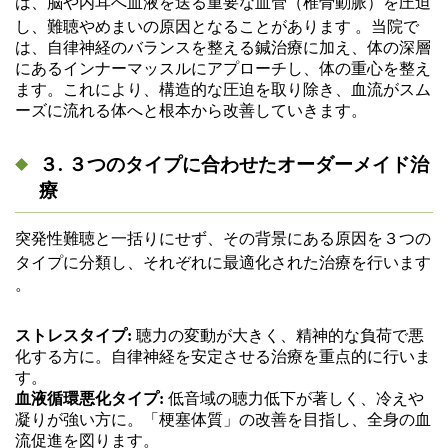
は、脳や内耳へ血液を送る重要な血管（椎骨動脈）を圧迫
し、難聴やめまいの原因となることがあります
。当院で
は、自律神経のバランスを整える鍼治療に加え、体の深層
にあるインナーマッスルにアプローチし、体の重心を整え
ます。これにより、構造的な圧迫を取り除き、血流がスム
ーズに流れる体へと根本から改善していきます。
３. ３つのタイプに合わせたオーダーメイド治
療
突発性難聴と一括りにせず、その背景にある原因を３つの
タイプに分類し、それぞれに最適化された治療を行います
。
ストレスタイプ:
聴力の変動が大きく、精神的な負荷で悪
化する方に。自律神経を安定させる治療を重点的に行いま
す。
血液循環悪化タイプ:
低音域の聴力低下が著しく、冷えや
凝りが強い方に。「梗塞体質」の改善を目指し、全身の血
流促進を図ります。