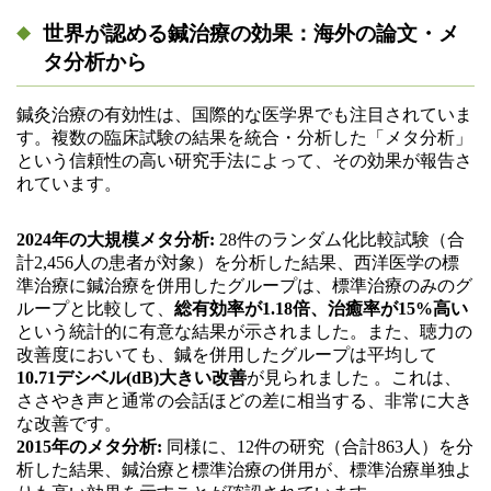
世界が認める鍼治療の効果：海外の論文・メ
タ分析から
鍼灸治療の有効性は、国際的な医学界でも注目されていま
す。複数の臨床試験の結果を統合・分析した「メタ分析」
という信頼性の高い研究手法によって、その効果が報告さ
れています。
2024年の大規模メタ分析:
28件のランダム化比較試験（合
計2,456人の患者が対象）を分析した結果、西洋医学の標
準治療に鍼治療を併用したグループは、標準治療のみのグ
ループと比較して、
総有効率が1.18倍、治癒率が15%高い
という統計的に有意な結果が示されました。また、聴力の
改善度においても、鍼を併用したグループは平均して
10.71デシベル(dB)大きい改善
が見られました 。これは、
ささやき声と通常の会話ほどの差に相当する、非常に大き
な改善です。
2015年のメタ分析:
同様に、12件の研究（合計863人）を分
析した結果、鍼治療と標準治療の併用が、標準治療単独よ