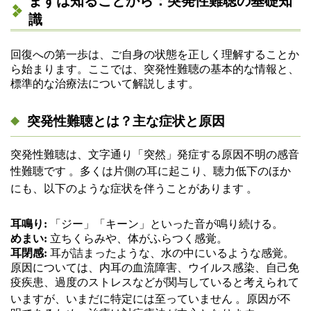
まずは知ることから：突発性難聴の基礎知
識
回復への第一歩は、ご自身の状態を正しく理解することか
ら始まります。ここでは、突発性難聴の基本的な情報と、
標準的な治療法について解説します。
突発性難聴とは？主な症状と原因
突発性難聴は、文字通り「突然」発症する原因不明の感音
性難聴です
。多くは片側の耳に起こり、聴力低下のほか
にも、以下のような症状を伴うことがあります
。
耳鳴り:
「ジー」「キーン」といった音が鳴り続ける。
めまい:
立ちくらみや、体がふらつく感覚。
耳閉感:
耳が詰まったような、水の中にいるような感覚。
原因については、内耳の血流障害、ウイルス感染、自己免
疫疾患、過度のストレスなどが関与していると考えられて
いますが、いまだに特定には至っていません
。原因が不