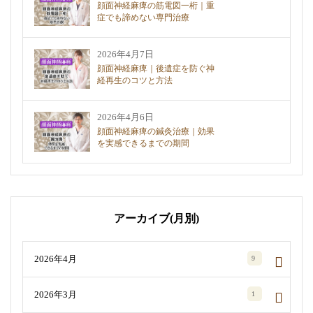
顔面神経麻痺の筋電図一桁｜重
症でも諦めない専門治療
2026年4月7日
顔面神経麻痺｜後遺症を防ぐ神
経再生のコツと方法
2026年4月6日
顔面神経麻痺の鍼灸治療｜効果
を実感できるまでの期間
アーカイブ(月別)
2026年4月
9
2026年3月
1