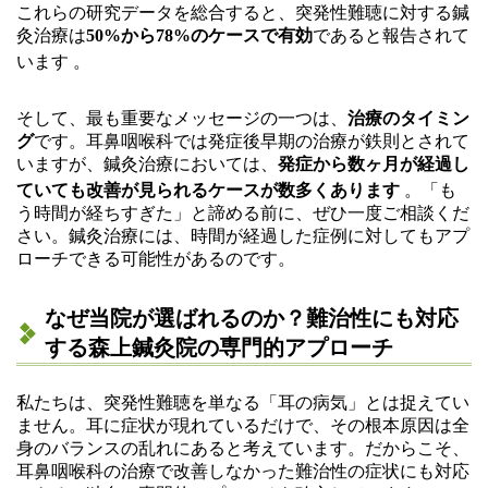
これらの研究データを総合すると、突発性難聴に対する鍼
灸治療は
50%から78%のケースで有効
であると報告されて
います
。
そして、最も重要なメッセージの一つは、
治療のタイミン
グ
です。耳鼻咽喉科では発症後早期の治療が鉄則とされて
いますが、鍼灸治療においては、
発症から数ヶ月が経過し
ていても改善が見られるケースが数多くあります
。「も
う時間が経ちすぎた」と諦める前に、ぜひ一度ご相談くだ
さい。鍼灸治療には、時間が経過した症例に対してもアプ
ローチできる可能性があるのです。
なぜ当院が選ばれるのか？難治性にも対応
する森上鍼灸院の専門的アプローチ
私たちは、突発性難聴を単なる「耳の病気」とは捉えてい
ません。耳に症状が現れているだけで、その根本原因は全
身のバランスの乱れにあると考えています。だからこそ、
耳鼻咽喉科の治療で改善しなかった難治性の症状にも対応