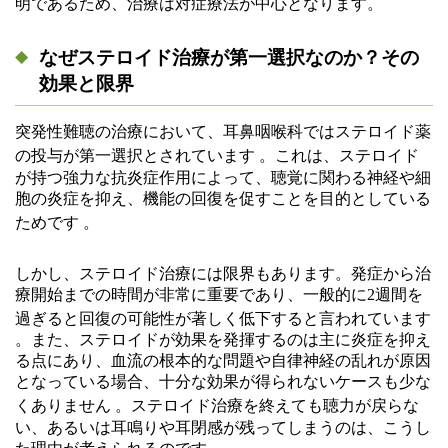
明であるため、治療は対症療法が中心となります。
なぜステロイド治療が第一選択なのか？その
効果と限界
突発性難聴の治療において、耳鼻咽喉科ではステロイド薬
の投与が第一選択とされています
。これは、ステロイド
が持つ強力な抗炎症作用によって、聴覚に関わる神経や細
胞の炎症を抑え、機能の回復を促すことを目的としている
ためです
。
しかし、ステロイド治療には限界もあります。発症から治
療開始までの時間が非常に重要であり、一般的に2週間を
過ぎると回復の可能性が著しく低下すると言われています
。また、ステロイドが効果を発揮するのは主に炎症を抑え
る点にあり、血流の根本的な問題や自律神経の乱れが原因
となっている場合、十分な効果が得られないケースも少な
くありません
。ステロイド治療を終えても聴力が戻らな
い、あるいは耳鳴りや耳閉感が残ってしまうのは、こうし