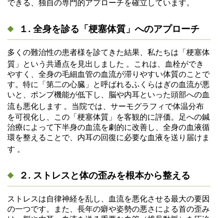
できる、独自の専門的アプローチを確立しています。
１. 全身を診る「梗塞体質」へのアプローチ
多くの難治性の患者様を診てきた結果、私たちは「梗塞体
質」という共通点を見出しました
。これは、血栓ができ
やすく、全身の毛細血管の血流が滞りやすい体質のことで
す。特に「第二の心臓」と呼ばれるふくらはぎの血流が悪
いと、ポンプ機能が低下し、脳や内耳といった頭部への血
流も悪化します
。当院では、サーモグラフィで体温分布
を可視化し、この「梗塞体質」を客観的に評価。足への鍼
治療によって下半身の血流を劇的に改善し、全身の血液循
環を整えることで、内耳の回復に必要な血液を送り届けま
す
。
２. ストレスと体の歪みを根本から整える
ストレスは自律神経を乱し、血流を悪化させる最大の要因
の一つです。また、長年の癖や姿勢の悪さによる首の歪み