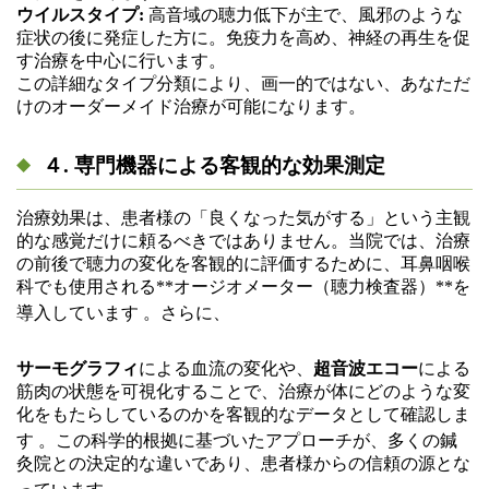
ウイルスタイプ:
高音域の聴力低下が主で、風邪のような
症状の後に発症した方に。免疫力を高め、神経の再生を促
す治療を中心に行います。
この詳細なタイプ分類により、画一的ではない、あなただ
けのオーダーメイド治療が可能になります。
４. 専門機器による客観的な効果測定
治療効果は、患者様の「良くなった気がする」という主観
的な感覚だけに頼るべきではありません。当院では、治療
の前後で聴力の変化を客観的に評価するために、耳鼻咽喉
科でも使用される**オージオメーター（聴力検査器）**を
導入しています
。さらに、
サーモグラフィ
による血流の変化や、
超音波エコー
による
筋肉の状態を可視化することで、治療が体にどのような変
化をもたらしているのかを客観的なデータとして確認しま
す
。この科学的根拠に基づいたアプローチが、多くの鍼
灸院との決定的な違いであり、患者様からの信頼の源とな