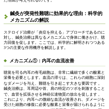
た理由が考えられるのです。
鍼灸が突発性難聴に効果的な理由：科学的
メカニズムの解説
ステロイド治療が「炎症を抑える」アプローチであるのに
対し、鍼灸治療は異なるメカニズムで身体に働きかけ、聴
力回復を促します。ここでは、科学的に解明されつつある
3つの主要な作用機序を解説します。
メカニズム①：内耳の血流改善
聴覚を司る内耳の有毛細胞は、非常に繊細で多くの酸素と
栄養を必要とします。血流の滞りは、これらの細胞に深刻
なダメージを与え、難聴を引き起こす大きな要因です
。
鍼灸治療は、耳周辺や首、肩の特定のツボを刺激すること
で、血管を拡張させる神経伝達物質の放出を促します
。
これにより、内耳への微細な血流が改善され、ダメージを
受けた細胞の修復に必要な酸素と栄養が届けられるように